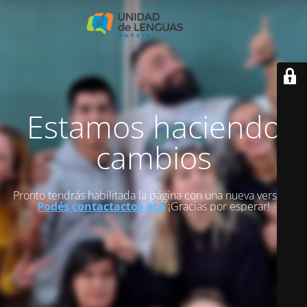
Estamos haciendo
cambios
Pronto tendrás habilitada la página con una nueva versión.
Podés contactactos acá
¡Gracias por esperar!