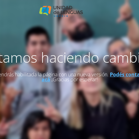
tamos haciendo camb
endrás habilitada la página con una nueva versión.
Podés cont
acá
¡Gracias por esperar!