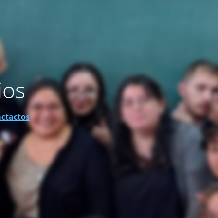
ios
actactos