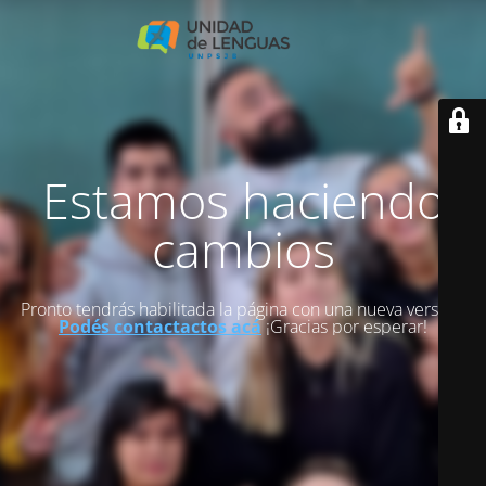
Estamos haciendo
cambios
Pronto tendrás habilitada la página con una nueva versión.
Podés contactactos acá
¡Gracias por esperar!