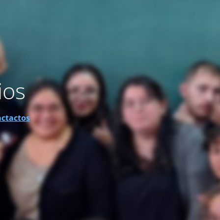
ios
actactos