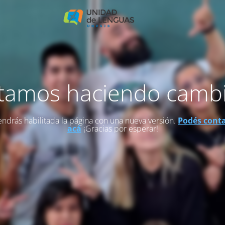
tamos haciendo camb
endrás habilitada la página con una nueva versión.
Podés cont
acá
¡Gracias por esperar!