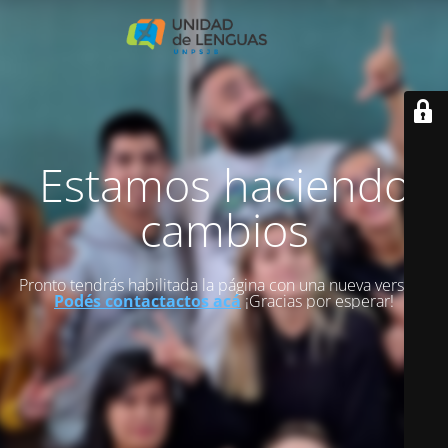
Estamos haciendo
cambios
Pronto tendrás habilitada la página con una nueva versión.
Podés contactactos acá
¡Gracias por esperar!