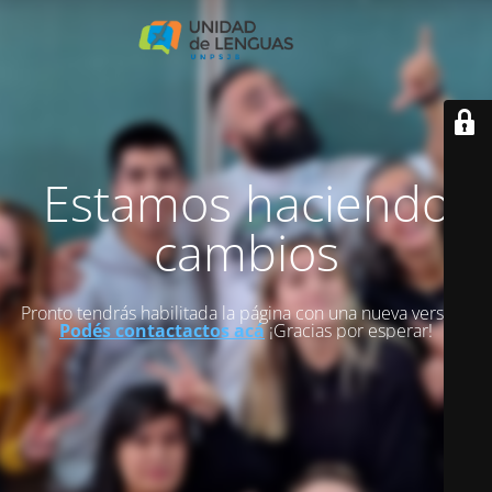
Estamos haciendo
cambios
Pronto tendrás habilitada la página con una nueva versión.
Podés contactactos acá
¡Gracias por esperar!