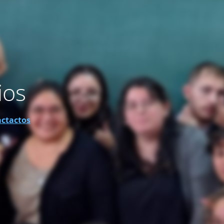
ios
actactos