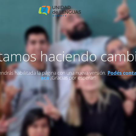
tamos haciendo camb
endrás habilitada la página con una nueva versión.
Podés cont
acá
¡Gracias por esperar!