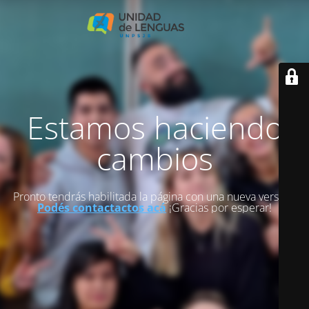
Estamos haciendo
cambios
Pronto tendrás habilitada la página con una nueva versión.
Podés contactactos acá
¡Gracias por esperar!