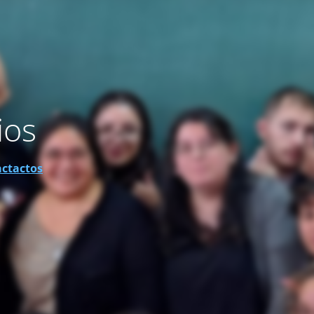
ios
actactos