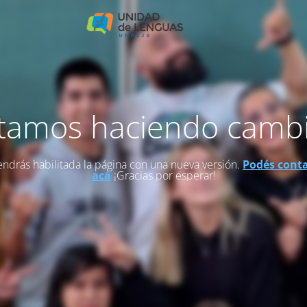
tamos haciendo camb
endrás habilitada la página con una nueva versión.
Podés cont
acá
¡Gracias por esperar!