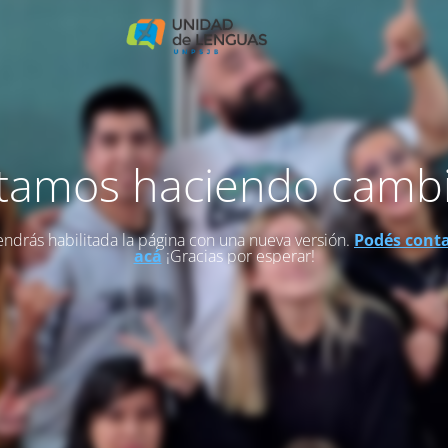
tamos haciendo camb
endrás habilitada la página con una nueva versión.
Podés cont
acá
¡Gracias por esperar!