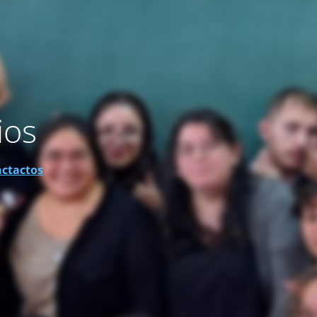
ios
actactos