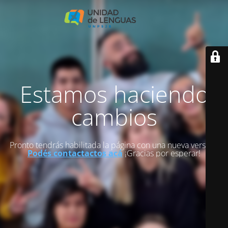
Estamos haciendo
cambios
Pronto tendrás habilitada la página con una nueva versión.
Podés contactactos acá
¡Gracias por esperar!