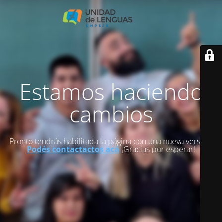
Estamos haciendo
cambios
Pronto tendrás habilitada la página con una nueva versión.
Podés contactactos acá
¡Gracias por esperar!