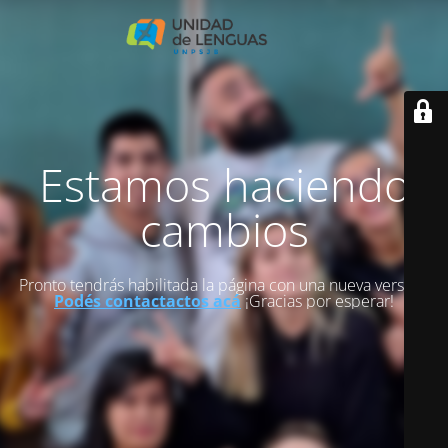
Estamos haciendo
cambios
Pronto tendrás habilitada la página con una nueva versión.
Podés contactactos acá
¡Gracias por esperar!