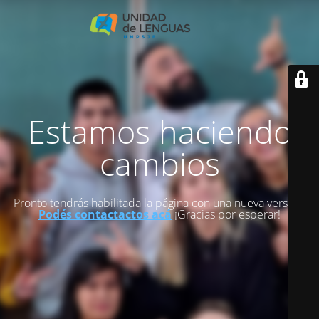
Estamos haciendo
cambios
Pronto tendrás habilitada la página con una nueva versión.
Podés contactactos acá
¡Gracias por esperar!