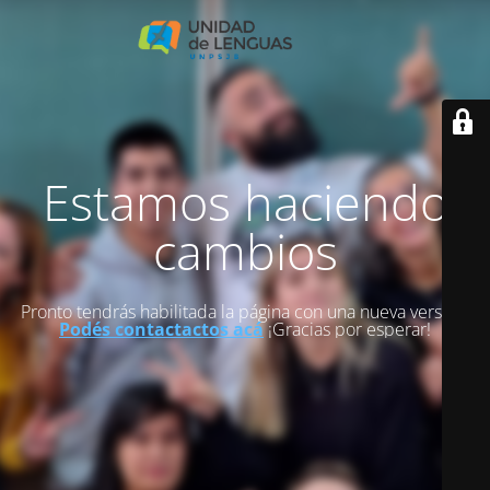
Estamos haciendo
cambios
Pronto tendrás habilitada la página con una nueva versión.
Podés contactactos acá
¡Gracias por esperar!