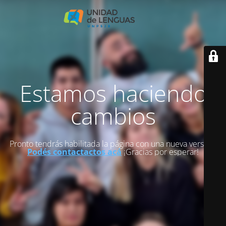
Estamos haciendo
cambios
Pronto tendrás habilitada la página con una nueva versión.
Podés contactactos acá
¡Gracias por esperar!