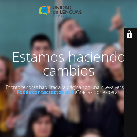
Estamos haciendo
cambios
Pronto tendrás habilitada la página con una nueva versión.
Podés contactactos acá
¡Gracias por esperar!