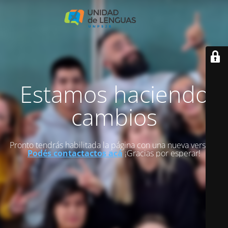
Estamos haciendo
cambios
Pronto tendrás habilitada la página con una nueva versión.
Podés contactactos acá
¡Gracias por esperar!