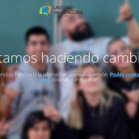
tamos haciendo camb
endrás habilitada la página con una nueva versión.
Podés cont
acá
¡Gracias por esperar!