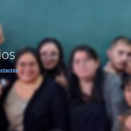
ios
actactos