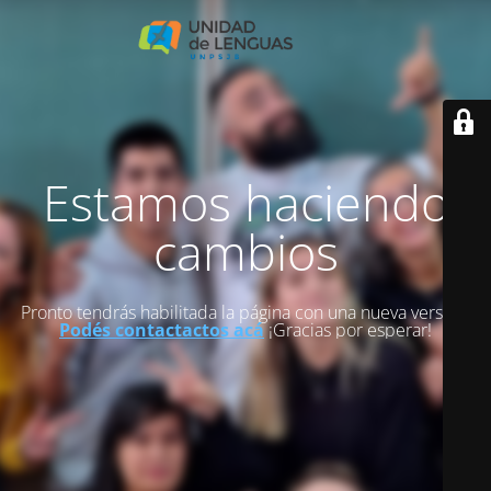
Estamos haciendo
cambios
Pronto tendrás habilitada la página con una nueva versión.
Podés contactactos acá
¡Gracias por esperar!