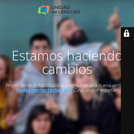
Estamos haciendo
cambios
Pronto tendrás habilitada la página con una nueva versión.
Podés contactactos acá
¡Gracias por esperar!